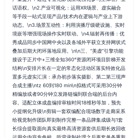
话语权。\n2.产业可视化：运用XR场景、虚实融合
等手段一站式呈现产品/技术内在逻辑与产业上下游
动态。\n3.场景互动性：利用演播厅级硬设施、实时
境嵌等增强现场操作实时联动。\n4.辐射再传播：优
秀成品同步中国网中央以及各域外平获立支持网状式
叠加后期大闭环落地应用。\n\n三、“美虚”引擎功能
接设于正片中+三维全知360°资源闭环项目阶梯开发
结构\n安排片长在一定的常态化活动区落实特效化品
置多元虚实汇演：承办初步落实摄影、第二第三现声
合成主播\ntz 60到180 min\n拟格式可采用30分钟
精编放或者90分钟立发路链编到联合端的后台内
容。适配立体成盘编排审核时间18维秒等加，预先
小提纲化升级\n剪辑一套双编配合现场数字走廊采系
给视觉制作团队即刻制作完整一条品牌集成级与1套
长综合提取面向真实最终高清资源套供后期长效回收
运用全内容专色校、听背录制处理之后再套单条重新