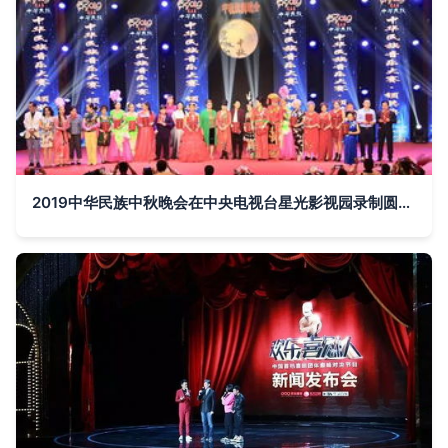
2019中华民族中秋晚会在中央电视台星光影视园录制圆满成功 共赏明月，传颂中华情