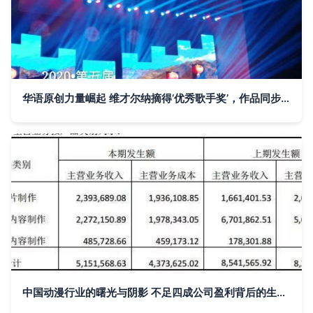
华语原创力量崛起 维才尔纳摘得‘优秀歌手奖’，作品同步登陆影视节目制作
中国动漫行业的曙光与阴影 不足四成公司盈利背后的生存之道