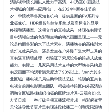
清影视学院长期以来致力于高清、4K乃至8K画质技
术领域的创新与应用推广。在2024年新春佳节前
夕，学院携手多家知名机构，提供最新的PV系列专
业摄像机、HDR级智能控制系统以及高标准的显示
终端和演播室。这项合作的直接成果，体现在实际节
目中清晰自然的色彩和生动的动态画面呈现上——无
论是绚丽多彩的水下技术素材、演播晚会的高纯别太
值灯光效果采集，还是发生在户外慢车道大型走秀的
真实逼真情境处理，都验证了索尼设备的跨越式成像
能力。实际上，几家采用技术支持的大型晚会采纳后
实况画面平均观看满意度达了93%以上。\n\n尤其东
北区域广播电视总局借助学院技艺统一培训的五余名
电视台前期电影新生团队，积极接持跨区内外高清协
调融合区域路径组织拍摄的巨牌短片秀-云端奇幻·北
方节日篇，一举打破单项直播流程常规，精彩瞬变背
景轮连导致节更片里实现连段续播三个创和无限混地